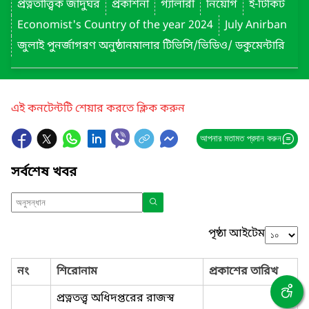
প্রত্নতাত্ত্বিক জাদুঘর
প্রকাশনা
গ্যালারী
নিয়োগ
ই-টিকিট
Economist's Country of the year 2024
July Anirban
জুলাই পুনর্জাগরণ অনুষ্ঠানমালার টিভিসি/ভিডিও/ ডকুমেন্টারি
এই কনটেন্টটি শেয়ার করতে ক্লিক করুন
আপনার মতামত প্রদান করুন
সর্বশেষ খবর
পৃষ্ঠা আইটেম
নং
শিরোনাম
প্রকাশের তারিখ
প্রত্নতত্ত্ব অধিদপ্তরের রাজস্ব