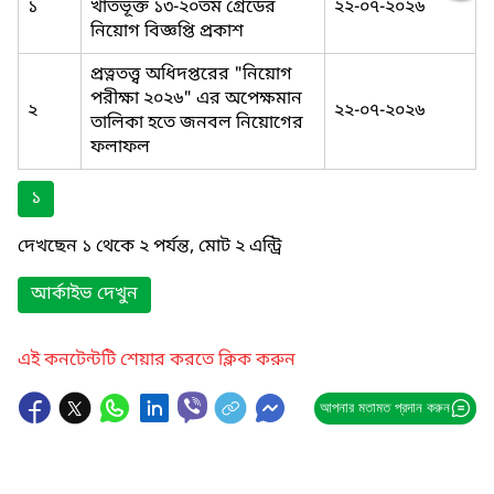
১
খাতভূক্ত ১৩-২০তম গ্রেডের
২২-০৭-২০২৬
নিয়োগ বিজ্ঞপ্তি প্রকাশ
প্রত্নতত্ত্ব অধিদপ্তরের "নিয়োগ
পরীক্ষা ২০২৬" এর অপেক্ষমান
২
২২-০৭-২০২৬
তালিকা হতে জনবল নিয়োগের
ফলাফল
১
দেখছেন ১ থেকে ২ পর্যন্ত, মোট ২ এন্ট্রি
আর্কাইভ দেখুন
এই কনটেন্টটি শেয়ার করতে ক্লিক করুন
আপনার মতামত প্রদান করুন