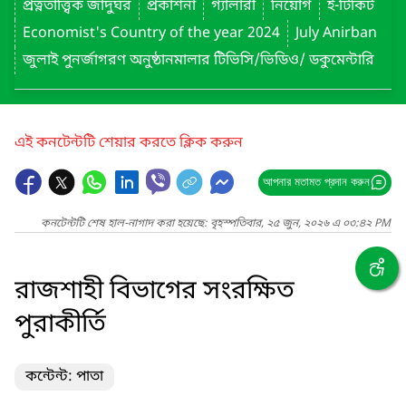
প্রত্নতাত্ত্বিক জাদুঘর
প্রকাশনা
গ্যালারী
নিয়োগ
ই-টিকিট
Economist's Country of the year 2024
July Anirban
জুলাই পুনর্জাগরণ অনুষ্ঠানমালার টিভিসি/ভিডিও/ ডকুমেন্টারি
এই কনটেন্টটি শেয়ার করতে ক্লিক করুন
আপনার মতামত প্রদান করুন
কনটেন্টটি শেষ হাল-নাগাদ করা হয়েছে: বৃহস্পতিবার, ২৫ জুন, ২০২৬ এ ০৩:৪২ PM
রাজশাহী বিভাগের সংরক্ষিত
পুরাকীর্তি
কন্টেন্ট: পাতা