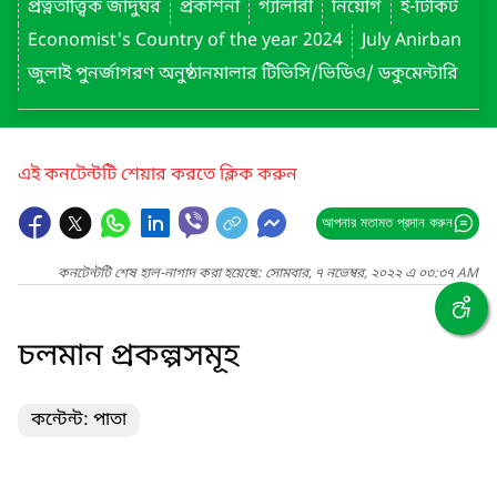
প্রত্নতাত্ত্বিক জাদুঘর
প্রকাশনা
গ্যালারী
নিয়োগ
ই-টিকিট
Economist's Country of the year 2024
July Anirban
জুলাই পুনর্জাগরণ অনুষ্ঠানমালার টিভিসি/ভিডিও/ ডকুমেন্টারি
এই কনটেন্টটি শেয়ার করতে ক্লিক করুন
আপনার মতামত প্রদান করুন
কনটেন্টটি শেষ হাল-নাগাদ করা হয়েছে: সোমবার, ৭ নভেম্বর, ২০২২ এ ০৩:৩৭ AM
চলমান প্রকল্পসমূহ
কন্টেন্ট: পাতা