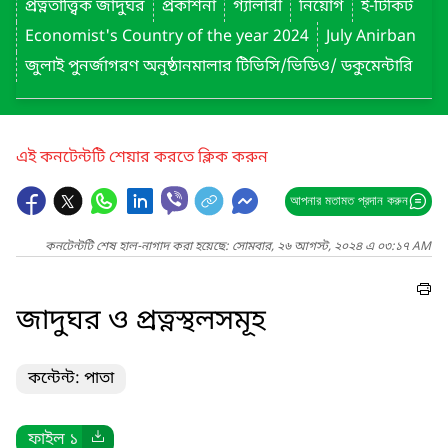
প্রত্নতাত্ত্বিক জাদুঘর
প্রকাশনা
গ্যালারী
নিয়োগ
ই-টিকিট
Economist's Country of the year 2024
July Anirban
জুলাই পুনর্জাগরণ অনুষ্ঠানমালার টিভিসি/ভিডিও/ ডকুমেন্টারি
এই কনটেন্টটি শেয়ার করতে ক্লিক করুন
আপনার মতামত প্রদান করুন
কনটেন্টটি শেষ হাল-নাগাদ করা হয়েছে: সোমবার, ২৬ আগস্ট, ২০২৪ এ ০৩:১৭ AM
জাদুঘর ও প্রত্নস্থলসমূহ
কন্টেন্ট: পাতা
ফাইল ১