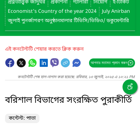
প্রত্নতাত্ত্বিক জাদুঘর
প্রকাশনা
গ্যালারী
নিয়োগ
ই-টিকিট
Economist's Country of the year 2024
July Anirban
জুলাই পুনর্জাগরণ অনুষ্ঠানমালার টিভিসি/ভিডিও/ ডকুমেন্টারি
এই কনটেন্টটি শেয়ার করতে ক্লিক করুন
আপনার মতামত প্রদান করুন
কনটেন্টটি শেষ হাল-নাগাদ করা হয়েছে: রবিবার, ১৩ জুলাই, ২০২৫ এ ১০:২১ PM
বরিশাল বিভাগের সংরক্ষিত পুরাকীর্তি
কন্টেন্ট: পাতা