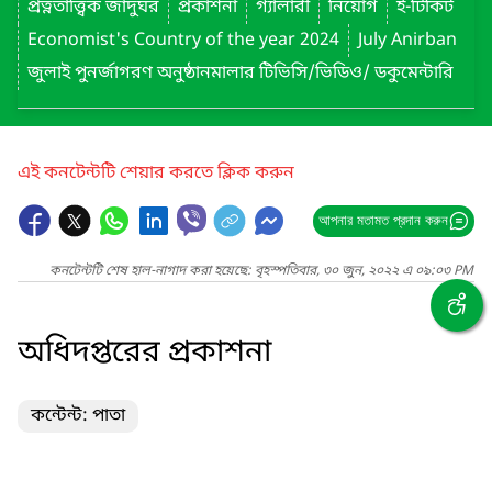
প্রত্নতাত্ত্বিক জাদুঘর
প্রকাশনা
গ্যালারী
নিয়োগ
ই-টিকিট
Economist's Country of the year 2024
July Anirban
জুলাই পুনর্জাগরণ অনুষ্ঠানমালার টিভিসি/ভিডিও/ ডকুমেন্টারি
এই কনটেন্টটি শেয়ার করতে ক্লিক করুন
আপনার মতামত প্রদান করুন
কনটেন্টটি শেষ হাল-নাগাদ করা হয়েছে: বৃহস্পতিবার, ৩০ জুন, ২০২২ এ ০৯:০৩ PM
অধিদপ্তরের প্রকাশনা
কন্টেন্ট: পাতা