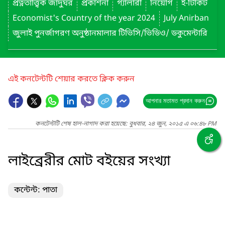
প্রত্নতাত্ত্বিক জাদুঘর
প্রকাশনা
গ্যালারী
নিয়োগ
ই-টিকিট
Economist's Country of the year 2024
July Anirban
জুলাই পুনর্জাগরণ অনুষ্ঠানমালার টিভিসি/ভিডিও/ ডকুমেন্টারি
এই কনটেন্টটি শেয়ার করতে ক্লিক করুন
আপনার মতামত প্রদান করুন
কনটেন্টটি শেষ হাল-নাগাদ করা হয়েছে: বুধবার, ২৪ জুন, ২০১৫ এ ০৬:৪৮ PM
লাইব্রেরীর মোট বইয়ের সংখ্যা
কন্টেন্ট: পাতা