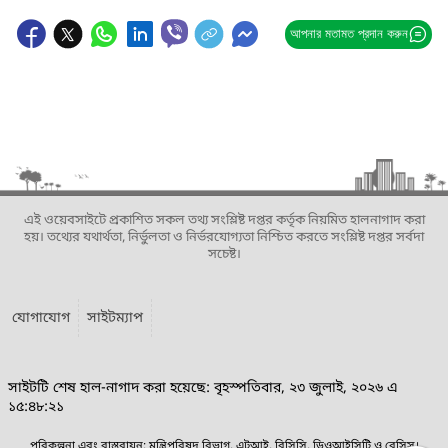
আপনার মতামত প্রদান করুন
এই ওয়েবসাইটে প্রকাশিত সকল তথ্য সংশ্লিষ্ট দপ্তর কর্তৃক নিয়মিত হালনাগাদ করা
হয়। তথ্যের যথার্থতা, নির্ভুলতা ও নির্ভরযোগ্যতা নিশ্চিত করতে সংশ্লিষ্ট দপ্তর সর্বদা
সচেষ্ট।
যোগাযোগ
সাইটম্যাপ
সাইটটি শেষ হাল-নাগাদ করা হয়েছে: বৃহস্পতিবার, ২৩ জুলাই, ২০২৬ এ
১৫:৪৮:২১
পরিকল্পনা এবং বাস্তবায়ন: মন্ত্রিপরিষদ বিভাগ, এটুআই, বিসিসি, ডিওআইসিটি ও বেসিস।