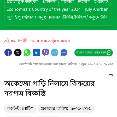
প্রত্নতাত্ত্বিক জাদুঘর
প্রকাশনা
গ্যালারী
নিয়োগ
ই-টিকিট
Economist's Country of the year 2024
July Anirban
জুলাই পুনর্জাগরণ অনুষ্ঠানমালার টিভিসি/ভিডিও/ ডকুমেন্টারি
এই কনটেন্টটি শেয়ার করতে ক্লিক করুন
আপনার মতামত প্রদান করুন
কনটেন্টটি শেষ হাল-নাগাদ করা হয়েছে: রবিবার, ১ জুন, ২০২৫ এ ০৯:৩৮ AM
অকেজো গাড়ি নিলামে বিক্রয়ের
দরপত্র বিজ্ঞপ্তি
কন্টেন্ট: নোটিশ
প্রকাশের তারিখ: ২৯-০৫-২০২৫