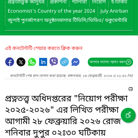
প্রত্নতাত্ত্বিক জাদুঘর
প্রকাশনা
গ্যালারী
নিয়োগ
ই-টিকিট
Economist's Country of the year 2024
July Anirban
জুলাই পুনর্জাগরণ অনুষ্ঠানমালার টিভিসি/ভিডিও/ ডকুমেন্টারি
এই কনটেন্টটি শেয়ার করতে ক্লিক করুন
আপনার মতামত প্রদান করুন
কনটেন্টটি শেষ হাল-নাগাদ করা হয়েছে: মঙ্গলবার, ২৪ ফেব্রুয়ারী, ২০২৬ এ ০১:৫২ PM
প্রত্নতত্ত্ব অধিদপ্তরের "নিয়োগ পরীক্ষা
২০২৫-২০২৬" এর লিখিত পরীক্ষা
আগামী ২৮ ফেব্রুয়ারি ২০২৬ রোজ
শনিবার দুপুর ০২ঃ৩০ ঘটিকায়