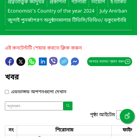
প্রত্নতাত্ত্বিক জাদুঘর
প্রকাশনা
গ্যালারী
নিয়োগ
ই-টিকিট
Economist's Country of the year 2024
July Anirban
জুলাই পুনর্জাগরণ অনুষ্ঠানমালার টিভিসি/ভিডিও/ ডকুমেন্টারি
এই কনটেন্টটি শেয়ার করতে ক্লিক করুন
আপনার মতামত প্রদান করুন
খবর
এডভান্সড অপশনগুলো দেখান
পৃষ্ঠা আইটেম
নং
শিরোনাম
ফাইল