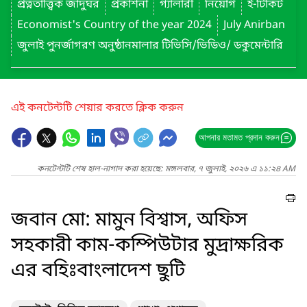
প্রত্নতাত্ত্বিক জাদুঘর
প্রকাশনা
গ্যালারী
নিয়োগ
ই-টিকিট
Economist's Country of the year 2024
July Anirban
জুলাই পুনর্জাগরণ অনুষ্ঠানমালার টিভিসি/ভিডিও/ ডকুমেন্টারি
এই কনটেন্টটি শেয়ার করতে ক্লিক করুন
আপনার মতামত প্রদান করুন
কনটেন্টটি শেষ হাল-নাগাদ করা হয়েছে: মঙ্গলবার, ৭ জুলাই, ২০২৬ এ ১১:২৪ AM
জবান মো: মামুন বিশ্বাস, অফিস
সহকারী কাম-কম্পিউটার মুদ্রাক্ষরিক
এর বহিঃবাংলাদেশ ছুটি