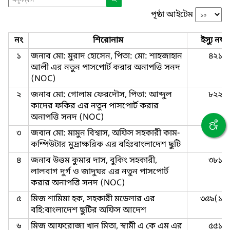
পৃষ্ঠা আইটেম
নং
শিরোনাম
ইস্যু নম্বর
১
জনাব মো: মুরাদ হোসেন, পিতা: মো: শাহজাহান
৪২১
আলী এর নতুন পাসপোর্ট করার অনাপত্তি সনদ
(NOC)
২
জনাব মো: গোলাম ফেরদৌস, পিতা: আব্দুল
৮২২
কাদের ফকির এর নতুন পাসপোর্ট করার
অনাপত্তি সনদ (NOC)
৩
জবান মো: মামুন বিশ্বাস, অফিস সহকারী কাম-
৪২৩
কম্পিউটার মুদ্রাক্ষরিক এর বহিঃবাংলাদেশ ছুটি
৪
জনাব উত্তম কুমার দাস, বুকিং সহকারী,
৩৮১
লালবাগ দুর্গ ও জাদুঘর এর নতুন পাসপোর্ট
করার অনাপত্তি সনদ (NOC)
৫
মিজ শামিমা হক, সহকারী মডেলার এর
৩৫৯(১০
বহি:বাংলাদেশ ছুটির অফিস আদেশ
৬
মিজ আফরোজা খান মিতা, স্বামী এ কে এম এর
৫৫১