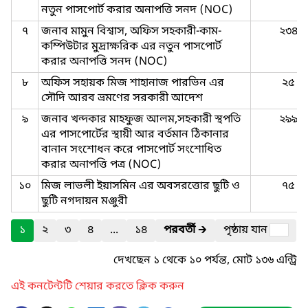
নতুন পাসপোর্ট করার অনাপত্তি সনদ (NOC)
৭
জনাব মামুন বিশ্বাস, অফিস সহকারী-কাম-
২৩৪
কম্পিউটার মুদ্রাক্ষরিক এর নতুন পাসপোর্ট
করার অনাপত্তি সনদ (NOC)
৮
অফিস সহায়ক মিজ শাহানাজ পারভিন এর
২৫
সৌদি আরব ভ্রমণের সরকারী আদেশ
৯
জনাব খন্দকার মাহফুজ আলম,সহকারী স্থপতি
২৯৯
এর পাসপোর্টের স্থায়ী আর বর্তমান ঠিকানার
বানান সংশোধন করে পাসপোর্ট সংশোধিত
করার অনাপত্তি পত্র (NOC)
১০
মিজ লাভলী ইয়াসমিন এর অবসরত্তোর ছুটি ও
৭৫
ছুটি নগদায়ন মঞ্জুরী
১
২
৩
৪
...
১৪
পরবর্তী
🡲
পৃষ্ঠায় যান
দেখছেন ১ থেকে ১০ পর্যন্ত, মোট ১৩৬ এন্ট্রি
এই কনটেন্টটি শেয়ার করতে ক্লিক করুন