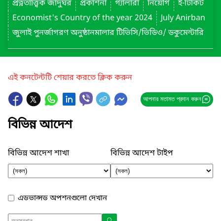
প্রত্নতাত্ত্বিক জাদুঘর
প্রকাশনা
গ্যালারী
নিয়োগ
ই-টিকিট
Economist's Country of the year 2024
July Anirban
জুলাই পুনর্জাগরণ অনুষ্ঠানমালার টিভিসি/ভিডিও/ ডকুমেন্টারি
এই কনটেন্টটি শেয়ার করতে ক্লিক করুন
আপনার মতামত প্রদান করুন
বিভিন্ন আদেশ
বিভিন্ন আদেশ শাখা
বিভিন্ন আদেশ টাইপ
এডভান্সড অপশনগুলো দেখান