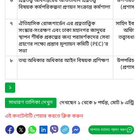
৬
প্রত্নতত্ত্ব অধিদপ্তরের আওতাধীন প্রত্নতত্ত্ব
উপপরিচা
বিষয়ক কর্মপরিকল্পনা প্রণয়ন সংক্রান্ত কর্মশালা
(প্রশাসন
৭
ঐতিহাসিক রোজগার্ডেন এর প্রত্নতাত্ত্বিক
সাহিদ ইকব
সংস্কার-সংরক্ষণ এবং ঢাকা মহানগর জাদুঘর
অফিস
স্থাপন শীর্ষক প্রকল্পের জন্য পরামর্শকদের সেবা
তত্ত্বাবধা
গ্রহণের লক্ষ্যে প্রস্তাব মূল্যায়ন কমিটি (PEC)'র
সভা
৮
তথ্য অধিকার অধিকার আইন বিষয়ক প্রশিক্ষণ
উপপরিচা
(প্রশাসন
১
সাধারণ তালিকা দেখুন
দেখছেন ১ থেকে ৮ পর্যন্ত, মোট ৮ এন্ট্রি
এই কনটেন্টটি শেয়ার করতে ক্লিক করুন
আপনার মতামত প্রদান করুন