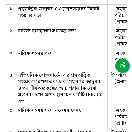
১
প্রত্নতাত্ত্বিক জাদুঘর ও প্রত্নস্থলসমূহের টিকেট
সহকারী
সংক্রান্ত সভা
পরিচাল
(প্রশাসন
২
বাজেট ব্যবস্থাপনা সংক্রান্ত সভা
সহকারী
পরিচাল
(প্রশাসন
৩
মাসিক সমন্বয় সভা
সহকারী
পরিচাল
(প্রশাসন
৪
ঐতিহাসিক রোজগার্ডেন এর প্রত্নতাত্ত্বিক
উপপরিচা
সংস্কার-সংরক্ষণ এবং ঢাকা মহানগর জাদুঘর
(প্রশাসন
স্থাপন শীর্ষক প্রকল্পের জন্য পরামর্শক সেবা
গ্রহণের লক্ষ্যে প্রস্তাব মূল্যায়ন কমিটি (PEC)'র
সভা
৫
মাসিক সমন্বয় সভা- নভেম্বর ২০২২
সহকারী
পরিচাল
(প্রশাসন