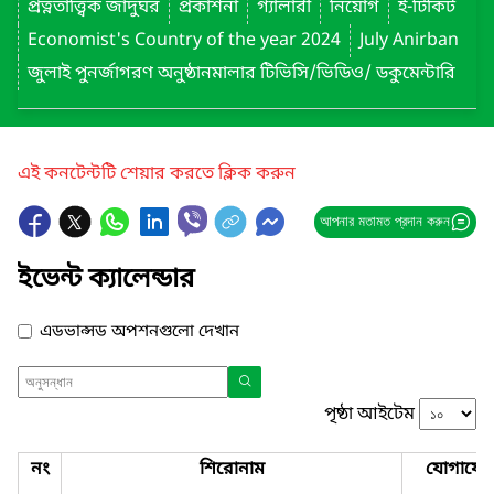
প্রত্নতাত্ত্বিক জাদুঘর
প্রকাশনা
গ্যালারী
নিয়োগ
ই-টিকিট
Economist's Country of the year 2024
July Anirban
জুলাই পুনর্জাগরণ অনুষ্ঠানমালার টিভিসি/ভিডিও/ ডকুমেন্টারি
এই কনটেন্টটি শেয়ার করতে ক্লিক করুন
আপনার মতামত প্রদান করুন
ইভেন্ট ক্যালেন্ডার
এডভান্সড অপশনগুলো দেখান
পৃষ্ঠা আইটেম
নং
শিরোনাম
যোগাযো