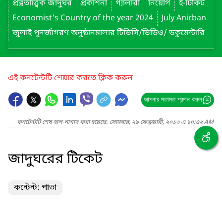
প্রত্নতাত্ত্বিক জাদুঘর
প্রকাশনা
গ্যালারী
নিয়োগ
ই-টিকিট
Economist's Country of the year 2024
July Anirban
জুলাই পুনর্জাগরণ অনুষ্ঠানমালার টিভিসি/ভিডিও/ ডকুমেন্টারি
এই কনটেন্টটি শেয়ার করতে ক্লিক করুন
আপনার মতামত প্রদান করুন
কনটেন্টটি শেষ হাল-নাগাদ করা হয়েছে: সোমবার, ২৯ ফেব্রুয়ারী, ২০১৬ এ ১০:৫২ AM
জাদুঘরের টিকেট
কন্টেন্ট: পাতা