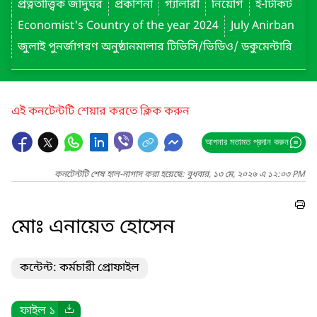
প্রত্নতাত্ত্বিক জাদুঘর
প্রকাশনা
গ্যালারী
নিয়োগ
ই-টিকিট
Economist's Country of the year 2024
July Anirban
জুলাই পুনর্জাগরণ অনুষ্ঠানমালার টিভিসি/ভিডিও/ ডকুমেন্টারি
এই কনটেন্টটি শেয়ার করতে ক্লিক করুন
আপনার মতামত প্রদান করুন
কনটেন্টটি শেষ হাল-নাগাদ করা হয়েছে: বুধবার, ১৩ মে, ২০২৬ এ ১২:০৩ PM
মোঃ এনায়েত হোসেন
কন্টেন্ট: কর্মচারী প্রোফাইল
ফাইল ১