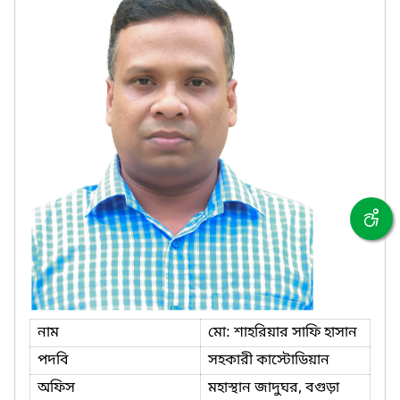
নাম
মো: শাহরিয়ার সাফি হাসান
পদবি
সহকারী কাস্টোডিয়ান
অফিস
মহাস্থান জাদুঘর, বগুড়া