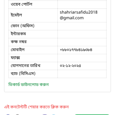
ওয়েব পোর্টল
shahriarsafidu2018
ইমেইল
@gmail.com
ফোন (অফিস)
ইন্টারকম
কক্ষ নম্বর
মোবাইল
+৮৮০১৭৭৮৪১৯৩৮৪
ফ্যাক্স
যোগদানের তারিখ
০২-১২-২০২৫
ব্যাচ (বিসিএস)
ভিকার্ড ডাউনলোড করুন
এই কনটেন্টটি শেয়ার করতে ক্লিক করুন