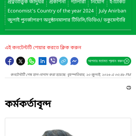
প্রত্নতাত্ত্বিক জাদুঘর
প্রকাশনা
গ্যালারী
নিয়োগ
ই-টিকিট
Economist's Country of the year 2024
July Anirban
জুলাই পুনর্জাগরণ অনুষ্ঠানমালার টিভিসি/ভিডিও/ ডকুমেন্টারি
এই কনটেন্টটি শেয়ার করতে ক্লিক করুন
আপনার মতামত প্রদান করুন
কনটেন্টটি শেষ হাল-নাগাদ করা হয়েছে: বৃহস্পতিবার, ২৩ জুলাই, ২০২৬ এ ০৩:৪৮ PM
কর্মকর্তাবৃন্দ