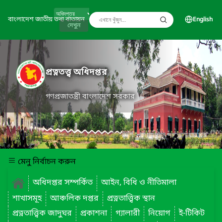
বাংলাদেশ জাতীয় তথ্য বাতায়ন
English
দেখুন
প্রত্নতত্ত্ব অধিদপ্তর
গণপ্রজাতন্ত্রী বাংলাদেশ সরকার
মেনু নির্বাচন করুন
অধিদপ্তর সম্পর্কিত
আইন, বিধি ও নীতিমালা
শাখাসমূহ
আঞ্চলিক দপ্তর
প্রত্নতাত্ত্বিক স্থান
প্রত্নতাত্ত্বিক জাদুঘর
প্রকাশনা
গ্যালারী
নিয়োগ
ই-টিকিট