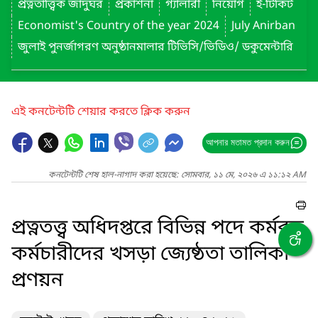
প্রত্নতাত্ত্বিক জাদুঘর
প্রকাশনা
গ্যালারী
নিয়োগ
ই-টিকিট
Economist's Country of the year 2024
July Anirban
জুলাই পুনর্জাগরণ অনুষ্ঠানমালার টিভিসি/ভিডিও/ ডকুমেন্টারি
এই কনটেন্টটি শেয়ার করতে ক্লিক করুন
আপনার মতামত প্রদান করুন
কনটেন্টটি শেষ হাল-নাগাদ করা হয়েছে: সোমবার, ১১ মে, ২০২৬ এ ১১:১২ AM
প্রত্নতত্ত্ব অধিদপ্তরে বিভিন্ন পদে কর্মরত
কর্মচারীদের খসড়া জ্যেষ্ঠতা তালিকা
প্রণয়ন