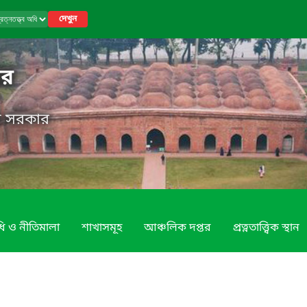
দেখুন
তর
েশ সরকার
ি ও নীতিমালা
শাখাসমূহ
আঞ্চলিক দপ্তর
প্রত্নতাত্ত্বিক স্থান