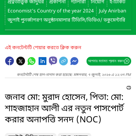
প্রত্নতাত্ত্বিক জাদুঘর
প্রকাশনা
গ্যালারী
নিয়োগ
ই-টিকিট
Economist's Country of the year 2024
July Anirban
জুলাই পুনর্জাগরণ অনুষ্ঠানমালার টিভিসি/ভিডিও/ ডকুমেন্টারি
এই কনটেন্টটি শেয়ার করতে ক্লিক করুন
আপনার মতামত প্রদান করুন
কনটেন্টটি শেষ হাল-নাগাদ করা হয়েছে: মঙ্গলবার, ৭ জুলাই, ২০২৬ এ ১২:৩৭ PM
জনাব মো: মুরাদ হোসেন, পিতা: মো:
শাহজাহান আলী এর নতুন পাসপোর্ট
করার অনাপত্তি সনদ (NOC)